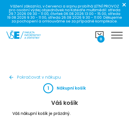
×
Vážení zákazníci, v červenci a srpnu probíhá LETNÍ PROVOZ
pro osobní výdej objednávek na Katedře multimédií: středa
29.7.2026 09:30 - 11:00, čtvrtek 06.08.2026 13:00 - 15:00, středa
19.08.2026 9:30 - 11:00, středa 26.08.2026 9:30 - 11:00. Děkujeme
za pochopení a omlouváme se za případné komplikace.
0
Pokračovat v nákupu
1
Nákupní košík
Váš košík
Váš nákupní košík je prázdný.