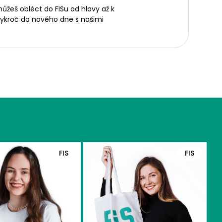
můžeš obléct do FISu od hlavy až k
 Vykroč do nového dne s našimi
FIS
FIS