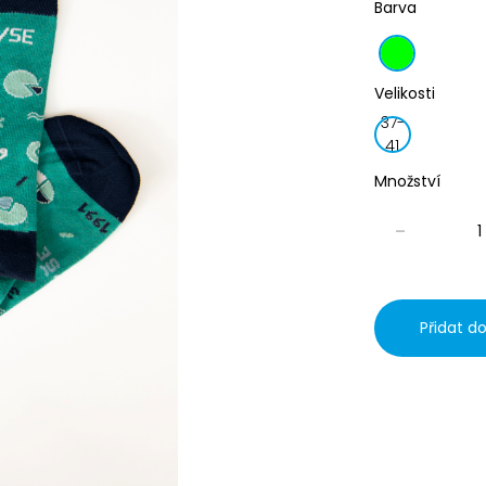
Barva
Velikosti
37-
41
Množství
-
Přidat d