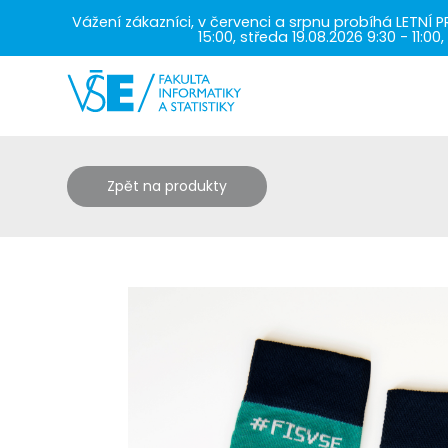
Vážení zákazníci, v červenci a srpnu probíhá LETNÍ P
15:00, středa 19.08.2026 9:30 - 11
Zpět na produkty