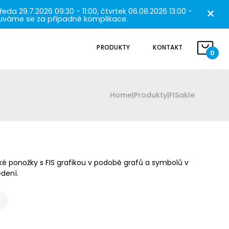
×
a 29.7.2026 09:30 - 11:00, čtvrtek 06.08.2026 13:00 -
mlouváme se za případné komplikace.
PRODUKTY
KONTAKT
0
Home
|
Produkty
|
FISakle
é ponožky s FIS grafikou v podobě grafů a symbolů v
dení.