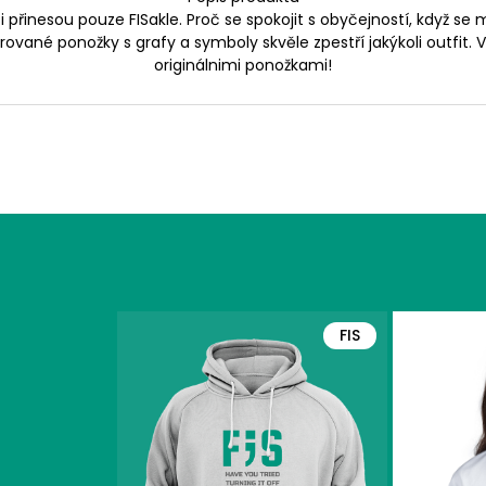
 přinesou pouze FISakle. Proč se spokojit s obyčejností, když se 
ované ponožky s grafy a symboly skvěle zpestří jakýkoli outfit.
originálnimi ponožkami!
FIS