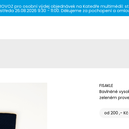
ROVOZ pro osobní výdej objednávek na Katedře multimédií: střed
:00, středa 26.08.2026 9:30 - 11:00. Děkujeme za pochopení a o
FISAKLE
Bavlněné vysok
zeleném prove
od 200 ,- Kč