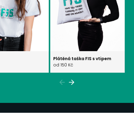
Plátěná taška FIS s vtipem
Pr
od 150 Kč
o
OBCHODNÍ PODMÍNKY
GDPR